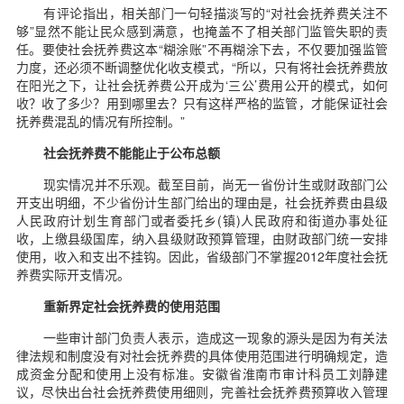
有评论指出，相关部门一句轻描淡写的“对社会抚养费关注不
够”显然不能让民众感到满意，也掩盖不了相关部门监管失职的责
任。要使社会抚养费这本“糊涂账”不再糊涂下去，不仅要加强监管
力度，还必须不断调整优化收支模式，“所以，只有将社会抚养费放
在阳光之下，让社会抚养费公开成为‘三公’费用公开的模式，如何
收？收了多少？用到哪里去？只有这样严格的监管，才能保证社会
抚养费混乱的情况有所控制。”
社会抚养费不能能止于公布总额
现实情况并不乐观。截至目前，尚无一省份计生或财政部门公
开支出明细，不少省份计生部门给出的理由是，社会抚养费由县级
人民政府计划生育部门或者委托乡(镇)人民政府和街道办事处征
收，上缴县级国库，纳入县级财政预算管理，由财政部门统一安排
使用，收入和支出不挂钩。因此，省级部门不掌握2012年度社会抚
养费实际开支情况。
重新界定社会抚养费的使用范围
一些审计部门负责人表示，造成这一现象的源头是因为有关法
律法规和制度没有对社会抚养费的具体使用范围进行明确规定，造
成资金分配和使用上没有标准。安徽省淮南市审计科员工刘静建
议，尽快出台社会抚养费使用细则，完善社会抚养费预算收入管理