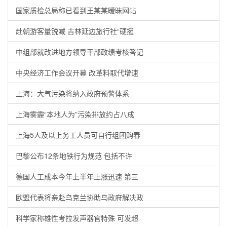
国家质检总局称已看到王某某暧昧网帖
赴朝游客量锐减 吉林延边旅行社“硬挺
中组部就改进地方领导干部政绩考核答记
中央经济工作会议开幕 改革料取代增速
上海：大气污染将纳入政府预警体系
上海雾霾“本地人为”污染排放约占八成
上海5人及以上务工人员可自行组团购春
巴黎公布12条地铁行为规范 包括不许
德国人工成本今年上半年上涨迅速 第三
欧盟代表将亲赴乌克兰协助乌政府解决政
科学家称雄性考拉发声器官特殊 可发超