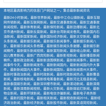
本地区最具影响力的信息门户网站之一，集合最新新闻资讯
最新24小时新闻，最新世界新闻，最新中江仓山镇新闻，最新互联
网传销新闻，最新互联网新闻，最新交通事故新闻，最新交通事故
新闻视频，最新体育新闻，最新保险新闻，最新劲爆新闻，最新北
京市通州新闻，最新反腐新闻，最新台湾新闻龙卷风，最新国内石
油新闻，最新国家新闻，最新国际经济新闻，最新太空新闻，最新
头条新闻，最新娱乐新闻，最新娱乐新闻事件，最新娱乐新闻八
卦，最新娱乐新闻头条杨幂，最新娱乐新闻头条谢娜，最新娱乐新
闻稿件，最新娱乐新闻视频，最新富阳新闻，最新岐山新闻，最新
幼儿教育新闻，最新广西宾阳新闻，最新影视新闻，最新播音新闻
稿件，最新政治新闻，最新新浪围棋新闻，最新新闻事件，最新新
闻事件今天，最新新闻发布，最新新闻国内，最新新闻国内外大事
件，最新新闻国内大事件，最新新闻国际，最新新闻晋州大事件，
最新时事政治新闻，最新时政新闻，最新时政新闻热点，最新曹县
新闻，最新核电新闻，最新核电筹备新闻，最新河北无极县新闻，
最新泰国娱乐新闻，最新深圳楼市新闻，最新滚动新闻，最新滦南
新闻，最新滦南新闻视频，最新火灾新闻，最新熔岩灯新闻，最新
物业新闻，最新环球新闻，最新电信诈骗新闻，最新电子商务新
闻，最新的国外新闻，最新相关新闻，最新税收新闻2016，最新经
济政治新闻，最新经济新闻，最新股市新闻，最新英语简短新闻，