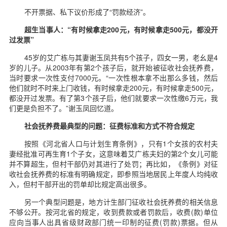
不开票据、私下议价形成了“罚款经济”。
超生当事人：“有时候拿走200元，有时候拿走500元，都没开
过发票”
45岁的艾广栋与其妻谢玉凤共有5个孩子，四女一男，老幺是4
岁的儿子。从2003年有第2个孩子后，就开始被征收社会抚养费，
当时要求一次性支付7000元。“一次性根本拿不出那么多钱，然后
他们就时不时来上门收钱，有时候拿走200元，有时候拿走500元，
都没开过发票。有了第3个孩子后，他们就要求一次性缴6万元，我
们更是负担不了。”谢玉凤回忆道。
社会抚养费最典型的问题：征费标准和方式不符合规定
按照《河北省人口与计划生育条例》，只有1个女孩的农村夫
妻经批准可再生育1个子女，这意味着艾广栋夫妇的第2个女儿可能
并不算超生，但村干部仍对其进行了处罚；再比如，《条例》对征
收社会抚养费的标准有明确规定，即参照当地居民上年度人均纯收
入，但村干部开出的罚单却比规定高出很多。
另一个典型问题是，地方计生部门征收社会抚养费的相关信息
不够公开。按河北省的规定，收到费款或者罚款后，收费(款)单位
应向当事人出具省级财政部门统一印制的征费(罚款)票据。但从