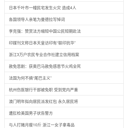
日本千叶市一幢民宅发生火灾 造成4人
各国领导人亲笔为曼德拉写悼词
李克强：赞赏法方缩短中国公民短期赴法
印媒刊文称日本天皇访印有“联印抗华”
浙江3万户农民专业合作社建立信用档案
赦免悲剧：获奥巴马赦免感恩节火鸡全死
法国为何不搞“尾巴主义”
杭州伤医银行干部被免职 受到党内严重
澳门明年拟向居民派发红包 永久居民将
遭肛检美国男子状告警方
与人打赌月瘦10斤 浙江一女子拿毒品