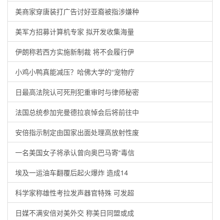
美商家穿唐装打广告讨好亚裔被指涉嫌种
美军方招募计算机专家 拟开发收集海量
伊朗称若西方实施新制裁 将不会履行伊
小鸡小鸭真能减压？哈佛大学的“宠物疗
日最高法院认可死刑犯重审时与律师秘密
法国总统参加完曼德拉哀悼会后将前往中
安倍指示制定由国家出面处理高放射性废
一名美国女子将承认曾向奥巴马寄“毒信
埃及一运油车翻覆后起火爆炸 造成14
科学家称雄性考拉发声器官特殊 可发超
日媒不满安倍对美外交 称美日同盟或成