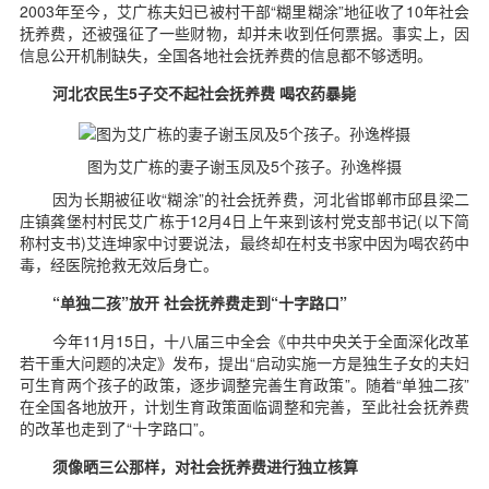
2003年至今，艾广栋夫妇已被村干部“糊里糊涂”地征收了10年社会
抚养费，还被强征了一些财物，却并未收到任何票据。事实上，因
信息公开机制缺失，全国各地社会抚养费的信息都不够透明。
河北农民生5子交不起社会抚养费 喝农药暴毙
图为艾广栋的妻子谢玉凤及5个孩子。孙逸桦摄
因为长期被征收“糊涂”的社会抚养费，河北省邯郸市邱县梁二
庄镇龚堡村村民艾广栋于12月4日上午来到该村党支部书记(以下简
称村支书)艾连坤家中讨要说法，最终却在村支书家中因为喝农药中
毒，经医院抢救无效后身亡。
“单独二孩”放开 社会抚养费走到“十字路口”
今年11月15日，十八届三中全会《中共中央关于全面深化改革
若干重大问题的决定》发布，提出“启动实施一方是独生子女的夫妇
可生育两个孩子的政策，逐步调整完善生育政策”。随着“单独二孩”
在全国各地放开，计划生育政策面临调整和完善，至此社会抚养费
的改革也走到了“十字路口”。
须像晒三公那样，对社会抚养费进行独立核算