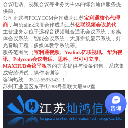
会议电话、视频会议等业务为主体的综合通信服务提
供商。
公司正式与POLYCOM合作成为江苏
宝利通核心代理
商
，与Yealink深度合作成为江苏
亿联视频会议总代
，
主营业务定位于远程音视频融合通讯会议系统，多媒
体会议系统，智能会议系统，大屏拼接显示系统，灯
光音响工程，多媒体教学系统等。
服务范围为（
宝利通视频、Yealink亿联视讯、华为视
讯、Polycom会议电话、思科、巴可可立享、
MAXHUB会议平板
等的方案提供与设备销售，系统集
成安装调试，操作培训等。）
咨询热线：0512-65953431！
苏州工业园区东平街288号盈联大厦602室