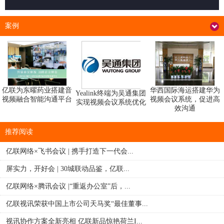
案例
华西国际海运搭建华为
亿联为东曜药业搭建音
Yealink终端为吴通集团
视频会议系统，促进高
视频融合智能沟通平台
实现视频会议系统优化
效沟通
推荐阅读
亿联网络×飞书会议 | 携手打造下一代会...
屏实力，开好会 | 30城联动品鉴，亿联...
亿联网络×腾讯会议 |“重返办公室”后，...
亿联视讯荣获中国上市公司天马奖“最佳董事...
视讯协作方案全新亮相 亿联新品惊艳荷兰I...