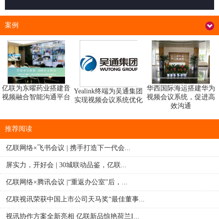
案例
华西国际海运搭建华为
亿联为东曜药业搭建音
Yealink终端为吴通集团
视频会议系统，促进高
视频融合智能沟通平台
实现视频会议系统优化
效沟通
推荐阅读
亿联网络×飞书会议 | 携手打造下一代会...
屏实力，开好会 | 30城联动品鉴，亿联...
亿联网络×腾讯会议 |“重返办公室”后，...
亿联视讯荣获中国上市公司天马奖“最佳董事...
视讯协作方案全新亮相 亿联新品惊艳荷兰I...