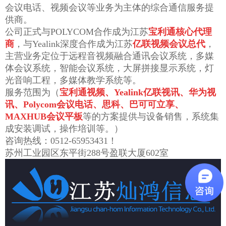
会议电话、视频会议等业务为主体的综合通信服务提
供商。
公司正式与POLYCOM合作成为江苏
宝利通核心代理
商
，与Yealink深度合作成为江苏
亿联视频会议总代
，
主营业务定位于远程音视频融合通讯会议系统，多媒
体会议系统，智能会议系统，大屏拼接显示系统，灯
光音响工程，多媒体教学系统等。
服务范围为（
宝利通视频、Yealink亿联视讯、华为视
讯、Polycom会议电话、思科、巴可可立享、
MAXHUB会议平板
等的方案提供与设备销售，系统集
成安装调试，操作培训等。）
咨询热线：0512-65953431！
苏州工业园区东平街288号盈联大厦602室