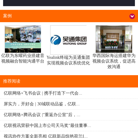
案例
华西国际海运搭建华为
亿联为东曜药业搭建音
Yealink终端为吴通集团
视频会议系统，促进高
视频融合智能沟通平台
实现视频会议系统优化
效沟通
推荐阅读
亿联网络×飞书会议 | 携手打造下一代会...
屏实力，开好会 | 30城联动品鉴，亿联...
亿联网络×腾讯会议 |“重返办公室”后，...
亿联视讯荣获中国上市公司天马奖“最佳董事...
视讯协作方案全新亮相 亿联新品惊艳荷兰I...