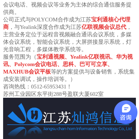
会议电话、视频会议等业务为主体的综合通信服务提
供商。
公司正式与POLYCOM合作成为江苏
宝利通核心代理
商
，与Yealink深度合作成为江苏
亿联视频会议总代
，
主营业务定位于远程音视频融合通讯会议系统，多媒
体会议系统，智能会议系统，大屏拼接显示系统，灯
光音响工程，多媒体教学系统等。
服务范围为（
宝利通视频、Yealink亿联视讯、华为视
讯、Polycom会议电话、思科、巴可可立享、
MAXHUB会议平板
等的方案提供与设备销售，系统集
成安装调试，操作培训等。）
咨询热线：0512-65953431！
苏州工业园区东平街288号盈联大厦602室