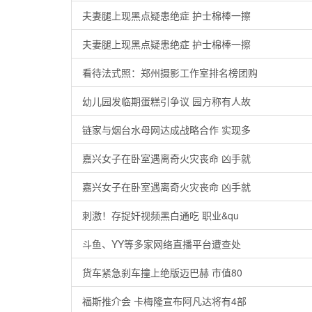
夫妻腿上现黑点疑患绝症 护士棉棒一擦
夫妻腿上现黑点疑患绝症 护士棉棒一擦
看待法式照：郑州摄影工作室排名榜团购
幼儿园发临期蛋糕引争议 园方称有人故
链家与烟台水母网达成战略合作 实现多
嘉兴女子在卧室遇离奇火灾丧命 凶手就
嘉兴女子在卧室遇离奇火灾丧命 凶手就
刺激！存捉奸视频黑白通吃 职业&qu
斗鱼、YY等多家网络直播平台遭查处
货车紧急刹车撞上绝版迈巴赫 市值80
福斯推介会 卡梅隆宣布阿凡达将有4部