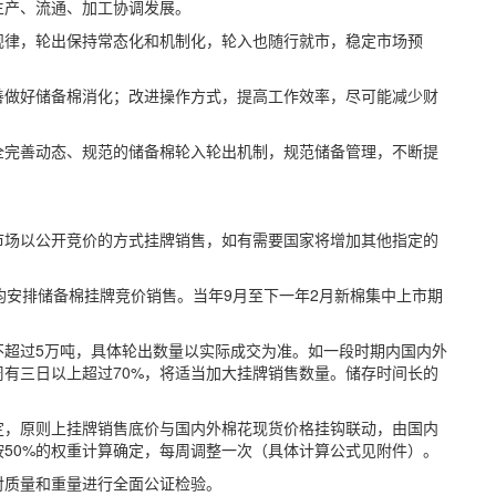
生产、流通、加工协调发展。
规律，轮出保持常态化和机制化，轮入也随行就市，稳定市场预
善做好储备棉消化；改进操作方式，提高工作效率，尽可能减少财
全完善动态、规范的储备棉轮入轮出机制，规范储备管理，不断提
市场以公开竞价的方式挂牌销售，如有需要国家将增加其他指定的
均安排储备棉挂牌竞价销售。当年9月至下一年2月新棉集中上市期
不超过5万吨，具体轮出数量以实际成交为准。如一段时期内国内外
有三日以上超过70%，将适当加大挂牌销售数量。储存时间长的
定，原则上挂牌销售底价与国内外棉花现货价格挂钩联动，由国内
50%的权重计算确定，每周调整一次（具体计算公式见附件）。
对质量和重量进行全面公证检验。