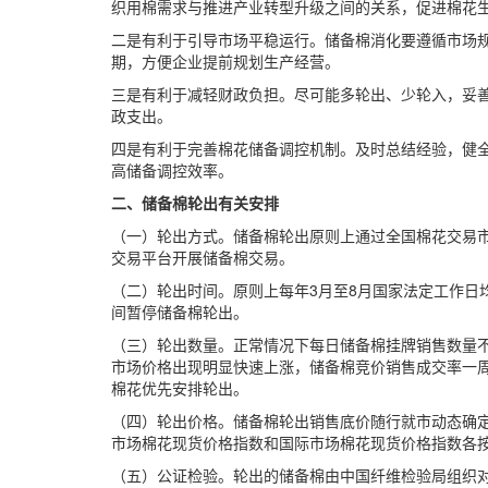
织用棉需求与推进产业转型升级之间的关系，促进棉花
二是有利于引导市场平稳运行。储备棉消化要遵循市场
期，方便企业提前规划生产经营。
三是有利于减轻财政负担。尽可能多轮出、少轮入，妥
政支出。
四是有利于完善棉花储备调控机制。及时总结经验，健
高储备调控效率。
二、储备棉轮出有关安排
（一）轮出方式。储备棉轮出原则上通过全国棉花交易
交易平台开展储备棉交易。
（二）轮出时间。原则上每年3月至8月国家法定工作日
间暂停储备棉轮出。
（三）轮出数量。正常情况下每日储备棉挂牌销售数量
市场价格出现明显快速上涨，储备棉竞价销售成交率一周
棉花优先安排轮出。
（四）轮出价格。储备棉轮出销售底价随行就市动态确
市场棉花现货价格指数和国际市场棉花现货价格指数各按
（五）公证检验。轮出的储备棉由中国纤维检验局组织