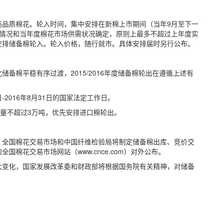
高品质棉花。轮入时间，集中安排在新棉上市期间（当年9月至下一
出情况和当年度棉花市场供需状况确定，原则上最多不超过上年度实
安排储备棉轮入。轮入价格，随行就市。具体安排届时另行公布。
备棉平稳有序过渡，2015/2016年度储备棉轮出在遵循上述有
：
-2016年8月31日的国家法定工作日。
数量不超过3万吨，优先安排进口棉轮出。
、全国棉花交易市场和中国纤维检验局将制定储备棉出库、竞价交
棉花交易市场网站（www.cnce.com）对外公布。
大变化，国家发展改革委和财政部将根据国务院有关精神，对储备