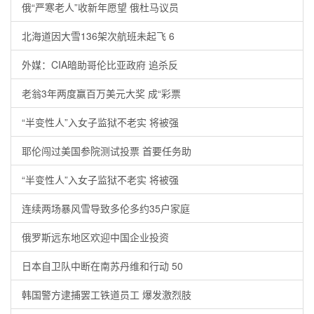
俄“严寒老人”收新年愿望 俄杜马议员
北海道因大雪136架次航班未起飞 6
外媒：CIA暗助哥伦比亚政府 追杀反
老翁3年两度赢百万美元大奖 成“彩票
“半变性人”入女子监狱不老实 将被强
耶伦闯过美国参院测试投票 首要任务助
“半变性人”入女子监狱不老实 将被强
连续两场暴风雪导致多伦多约35户家庭
俄罗斯远东地区欢迎中国企业投资
日本自卫队中断在南苏丹维和行动 50
韩国警方逮捕罢工铁道员工 爆发激烈肢