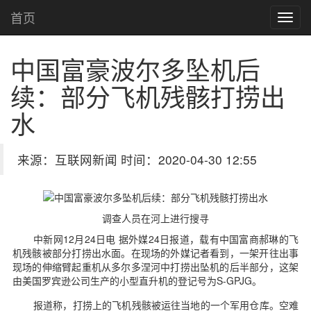
首页
中国富豪波尔多坠机后
续：部分飞机残骸打捞出
水
来源：互联网新闻 时间：2020-04-30 12:55
调查人员在河上进行搜寻
中新网12月24日电 据外媒24日报道，载有中国富商郝琳的飞
机残骸被部分打捞出水面。在现场的外媒记者看到，一架开往出事
现场的伸缩臂起重机从多尔多涅河中打捞出坠机的后半部分，这架
由美国罗宾逊公司生产的小型直升机的登记号为S-GPJG。
报道称，打捞上的飞机残骸被运往当地的一个军用仓库。空难