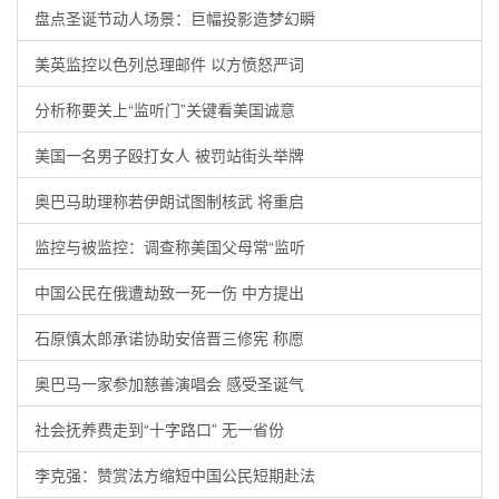
盘点圣诞节动人场景：巨幅投影造梦幻瞬
美英监控以色列总理邮件 以方愤怒严词
分析称要关上“监听门”关键看美国诚意
美国一名男子殴打女人 被罚站街头举牌
奥巴马助理称若伊朗试图制核武 将重启
监控与被监控：调查称美国父母常“监听
中国公民在俄遭劫致一死一伤 中方提出
石原慎太郎承诺协助安倍晋三修宪 称愿
奥巴马一家参加慈善演唱会 感受圣诞气
社会抚养费走到“十字路口” 无一省份
李克强：赞赏法方缩短中国公民短期赴法