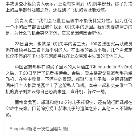
事故调查小组负责人表示，还没有探测到飞机前半部分，除了打捞
上的后半部分残骸之外，还找到了飞机的驾驶舱残骸。
负责人说：“我们会尽量在运输中不损伤其完好性。因为任何
一个小的细节都会让我们找到飞机失事的原因。我们想要搞清楚的
是，为什么飞机会突然下沉，它又是因何因会解体。”
23日当天，也就是飞机失事的第三天，100名法国宪兵队成员
仍在继续寻找三名下落不明的人。在出事的吕贡小镇，几个声波定
位仪不停的在多尔多涅河底寻找在此次空难中失事的其他三人。
中国富商郝琳在购买了当地的大河酒庄(Chteau de la Rivière)
之后，于20日举行了记者招待会。会后，卖主格雷戈瓦邀郝琳乘坐
飞机，在空中欣赏一下酒庄的景观。郝琳与其儿子和一名翻译随同
酒庄旧主人格雷戈瓦坐上了这架私人飞机。本来一起和丈夫乘坐飞
机的妻子刘湘云称自己恐高未登上直升机，躲过一劫。
而格雷戈瓦、郝琳和他12岁的儿子郝顺宇，还有随行翻译都在
空难中丧命。目前除打捞上郝琳儿子的遗体之外，其他三人不知踪
影。
Snapchat新增一次性回看功能(