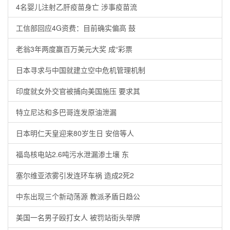
4名婴儿注射乙肝疫苗身亡 涉事疫苗流
工信部回应4G资费：目前确实偏高 鼓
老翁3年两度赢百万美元大奖 成“彩票
日本寻求与中国就建立空中危机管理机制
印度就女外交官被捕向美国施压 要求其
特立尼达和多巴哥连发原油泄漏
日本明仁天皇迎来80岁生日 安倍等人
福岛核电站2.6吨污水泄漏渗土壤 东
塞尔维亚浓雾引发连环车祸 造成2死2
中东出现三个新动荡源 教派矛盾日趋公
美国一名男子殴打女人 被罚站街头举牌