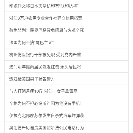
印媒刊文称日本天皇访印有“联印抗华”
浙江3万户农民专业合作社建立信用档案
赦免悲剧：获奥巴马赦免感恩节火鸡全死
法国为何不搞“尾巴主义”
杭州伤医银行干部被免职 受到党内严重
澳门明年拟向居民派发红包 永久居民将
遭肛检美国男子状告警方
与人打赌月瘦10斤 浙江一女子拿毒品
辛格为何不担心窃听？因为他没有手机！
伊拉克北部摩苏尔发生自杀式汽车炸弹袭
奥朗德严厉谴责美国监听法公民电话行为