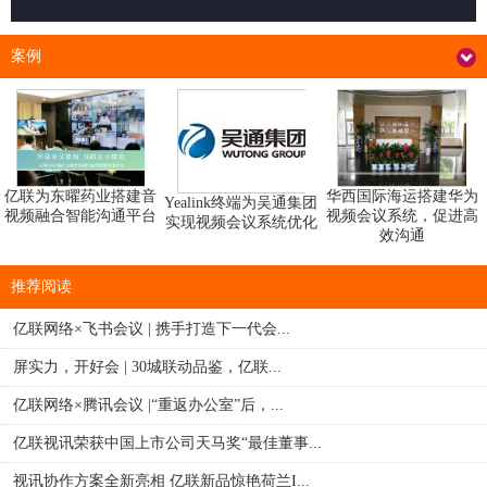
案例
华西国际海运搭建华为
亿联为东曜药业搭建音
Yealink终端为吴通集团
视频会议系统，促进高
视频融合智能沟通平台
实现视频会议系统优化
效沟通
推荐阅读
亿联网络×飞书会议 | 携手打造下一代会...
屏实力，开好会 | 30城联动品鉴，亿联...
亿联网络×腾讯会议 |“重返办公室”后，...
亿联视讯荣获中国上市公司天马奖“最佳董事...
视讯协作方案全新亮相 亿联新品惊艳荷兰I...