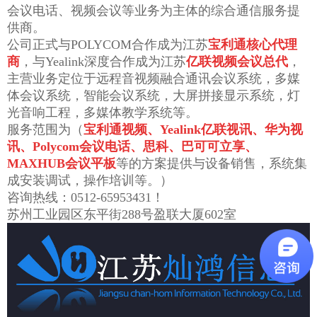
会议电话、视频会议等业务为主体的综合通信服务提
供商。
公司正式与POLYCOM合作成为江苏
宝利通核心代理
商
，与Yealink深度合作成为江苏
亿联视频会议总代
，
主营业务定位于远程音视频融合通讯会议系统，多媒
体会议系统，智能会议系统，大屏拼接显示系统，灯
光音响工程，多媒体教学系统等。
服务范围为（
宝利通视频、Yealink亿联视讯、华为视
讯、Polycom会议电话、思科、巴可可立享、
MAXHUB会议平板
等的方案提供与设备销售，系统集
成安装调试，操作培训等。）
咨询热线：0512-65953431！
苏州工业园区东平街288号盈联大厦602室