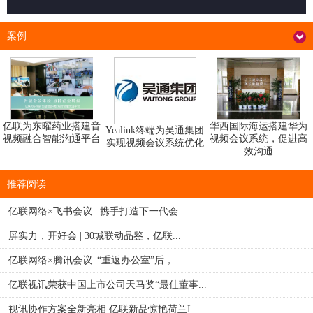
案例
华西国际海运搭建华为
亿联为东曜药业搭建音
Yealink终端为吴通集团
视频会议系统，促进高
视频融合智能沟通平台
实现视频会议系统优化
效沟通
推荐阅读
亿联网络×飞书会议 | 携手打造下一代会...
屏实力，开好会 | 30城联动品鉴，亿联...
亿联网络×腾讯会议 |“重返办公室”后，...
亿联视讯荣获中国上市公司天马奖“最佳董事...
视讯协作方案全新亮相 亿联新品惊艳荷兰I...