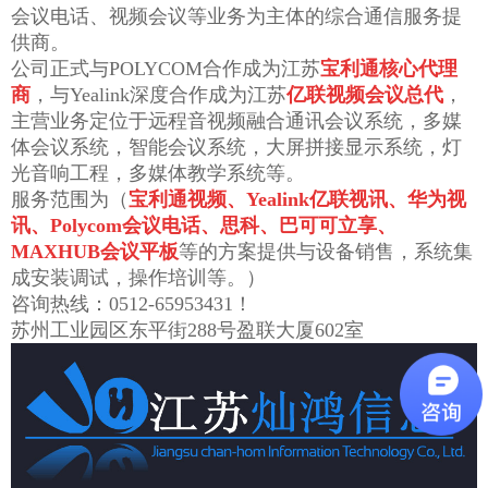
会议电话、视频会议等业务为主体的综合通信服务提
供商。
公司正式与POLYCOM合作成为江苏
宝利通核心代理
商
，与Yealink深度合作成为江苏
亿联视频会议总代
，
主营业务定位于远程音视频融合通讯会议系统，多媒
体会议系统，智能会议系统，大屏拼接显示系统，灯
光音响工程，多媒体教学系统等。
服务范围为（
宝利通视频、Yealink亿联视讯、华为视
讯、Polycom会议电话、思科、巴可可立享、
MAXHUB会议平板
等的方案提供与设备销售，系统集
成安装调试，操作培训等。）
咨询热线：0512-65953431！
苏州工业园区东平街288号盈联大厦602室