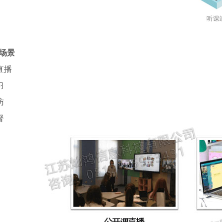
场景
课直播
习
访
督