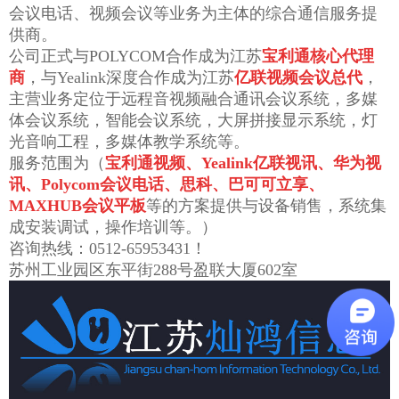
会议电话、视频会议等业务为主体的综合通信服务提
供商。
公司正式与POLYCOM合作成为江苏
宝利通核心代理
商
，与Yealink深度合作成为江苏
亿联视频会议总代
，
主营业务定位于远程音视频融合通讯会议系统，多媒
体会议系统，智能会议系统，大屏拼接显示系统，灯
光音响工程，多媒体教学系统等。
服务范围为（
宝利通视频、Yealink亿联视讯、华为视
讯、Polycom会议电话、思科、巴可可立享、
MAXHUB会议平板
等的方案提供与设备销售，系统集
成安装调试，操作培训等。）
咨询热线：0512-65953431！
苏州工业园区东平街288号盈联大厦602室