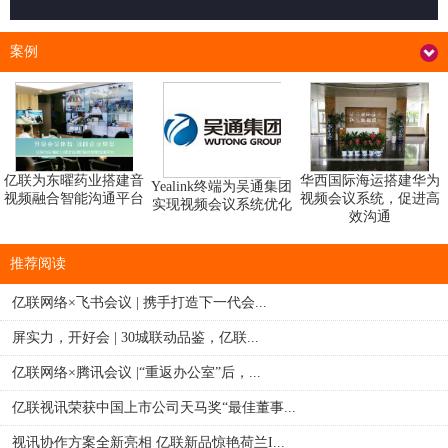
案例
华西国际海运搭建华为
亿联为东曜药业搭建音
Yealink终端为吴通集团
视频会议系统，促进高
视频融合智能沟通平台
实现视频会议系统优化
效沟通
推荐阅读
亿联网络×飞书会议 | 携手打造下一代会...
屏实力，开好会 | 30城联动品鉴，亿联...
亿联网络×腾讯会议 |“重返办公室”后，...
亿联视讯荣获中国上市公司天马奖“最佳董事...
视讯协作方案全新亮相 亿联新品惊艳荷兰I...