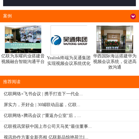
案例
华西国际海运搭建华为
亿联为东曜药业搭建音
Yealink终端为吴通集团
视频会议系统，促进高
视频融合智能沟通平台
实现视频会议系统优化
效沟通
推荐阅读
亿联网络×飞书会议 | 携手打造下一代会...
屏实力，开好会 | 30城联动品鉴，亿联...
亿联网络×腾讯会议 |“重返办公室”后，...
亿联视讯荣获中国上市公司天马奖“最佳董事...
视讯协作方案全新亮相 亿联新品惊艳荷兰I...