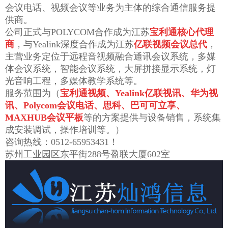
会议电话、视频会议等业务为主体的综合通信服务提
供商。
公司正式与POLYCOM合作成为江苏
宝利通核心代理
商
，与Yealink深度合作成为江苏
亿联视频会议总代
，
主营业务定位于远程音视频融合通讯会议系统，多媒
体会议系统，智能会议系统，大屏拼接显示系统，灯
光音响工程，多媒体教学系统等。
服务范围为（
宝利通视频、Yealink亿联视讯、华为视
讯、Polycom会议电话、思科、巴可可立享、
MAXHUB会议平板
等的方案提供与设备销售，系统集
成安装调试，操作培训等。）
咨询热线：0512-65953431！
苏州工业园区东平街288号盈联大厦602室