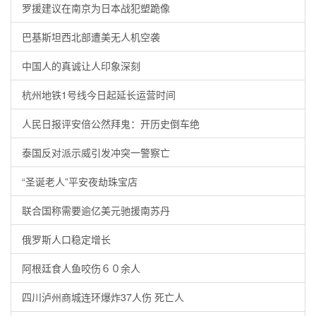
罗援建议在南京为日本战犯塑跪像
巴基斯坦西北部遭美无人机空袭
中国人的真诚让人印象深刻
杭州地铁1号线今日起延长运营时间
人民日报评安倍公然拜鬼：开历史倒车绝
泰国反对派示威引发冲突一警察亡
“圣诞老人”平安夜劫珠宝店
联合国称需要逾亿美元驰援南苏丹
俄罗斯人口稳定增长
阿根廷食人鱼咬伤６０余人
四川泸州商城连环爆炸37人伤 死亡人