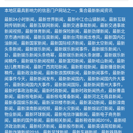
本地区最具影响力的信息门户网站之一，集合最新新闻资讯
最新24小时新闻，最新世界新闻，最新中江仓山镇新闻，最新互联
网传销新闻，最新互联网新闻，最新交通事故新闻，最新交通事故
新闻视频，最新体育新闻，最新保险新闻，最新劲爆新闻，最新北
京市通州新闻，最新反腐新闻，最新台湾新闻龙卷风，最新国内石
油新闻，最新国家新闻，最新国际经济新闻，最新太空新闻，最新
头条新闻，最新娱乐新闻，最新娱乐新闻事件，最新娱乐新闻八
卦，最新娱乐新闻头条杨幂，最新娱乐新闻头条谢娜，最新娱乐新
闻稿件，最新娱乐新闻视频，最新富阳新闻，最新岐山新闻，最新
幼儿教育新闻，最新广西宾阳新闻，最新影视新闻，最新播音新闻
稿件，最新政治新闻，最新新浪围棋新闻，最新新闻事件，最新新
闻事件今天，最新新闻发布，最新新闻国内，最新新闻国内外大事
件，最新新闻国内大事件，最新新闻国际，最新新闻晋州大事件，
最新时事政治新闻，最新时政新闻，最新时政新闻热点，最新曹县
新闻，最新核电新闻，最新核电筹备新闻，最新河北无极县新闻，
最新泰国娱乐新闻，最新深圳楼市新闻，最新滚动新闻，最新滦南
新闻，最新滦南新闻视频，最新火灾新闻，最新熔岩灯新闻，最新
物业新闻，最新环球新闻，最新电信诈骗新闻，最新电子商务新
闻，最新的国外新闻，最新相关新闻，最新税收新闻2016，最新经
济政治新闻，最新经济新闻，最新股市新闻，最新英语简短新闻，
最新诈骗新闻2016，最新足球新闻，最新车祸新闻，最新铁路新