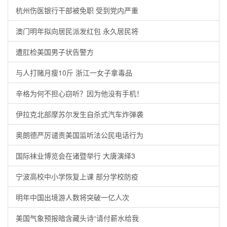
杭州伤医银行干部被免职 受到党内严重
澳门明年拟向居民派发红包 永久居民将
遭肛检美国男子状告警方
与人打赌月瘦10斤 浙江一女子拿毒品
辛格为何不担心窃听？因为他没有手机！
伊拉克北部摩苏尔发生自杀式汽车炸弹袭
奥朗德严厉谴责美国监听法公民电话行为
国际袜业博览会在诸暨举行 大唐演绎3
宁波高校中小学恢复上课 部分学校防疫
明年中国出境游人数将突破一亿人次
美国气象预报暗含藏头诗“请付薪水给我