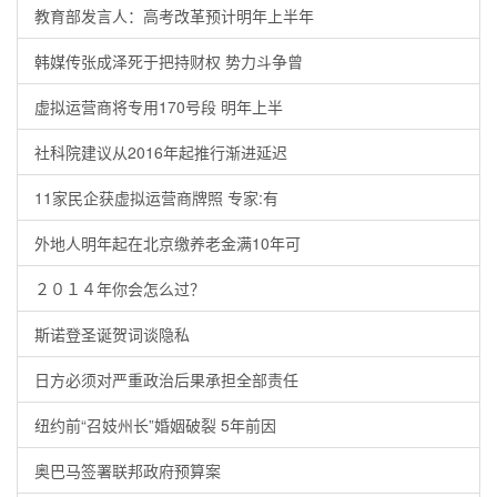
教育部发言人：高考改革预计明年上半年
韩媒传张成泽死于把持财权 势力斗争曾
虚拟运营商将专用170号段 明年上半
社科院建议从2016年起推行渐进延迟
11家民企获虚拟运营商牌照 专家:有
外地人明年起在北京缴养老金满10年可
２０１４年你会怎么过？
斯诺登圣诞贺词谈隐私
日方必须对严重政治后果承担全部责任
纽约前“召妓州长”婚姻破裂 5年前因
奥巴马签署联邦政府预算案