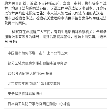
约为民事纠纷，诉讼环节包括起诉、立案、审判、执行等多个过
程，均属于法院的司法范围。诉讼过程中送达起诉书副本、开庭传
票等程序均由法院法官告知本人前来领取或以司法专递形式送达，
而非由检察官传达。检察机关受理的申请民事监督案件均为经过法
院再审的案件。
检察官在此提醒广大市民，有陌生电话自称检察机关并告知参
加诉讼事宜等多为骗局，接到后需提高警惕，谨防上当受骗。(通讯
员 张葳)
中国股市为何不堪一击？ 上市公司五大
部分区域房价跳水楼市假性降温 明年房
2013年A股“黑天鹅”频来 投资
北京楼市年末“翘尾” 12月成交套数
安倍悍然参拜靖国神社
日本自卫队防卫事务官因在购物中心裸露