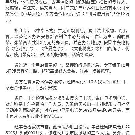
年5月，他假冒央视已于去年停播的《绝对甄宝》栏目的制片人、
总编辑，与江某、侯某等人，同广东侨商财泰创业投资有限公司高
某签订《中华人物》杂志合作协议，骗取 “刊号使用费”共计12万
元。
据介绍，《中华人物》并无正规刊号，属非法出版物。7月，
鲁某以替他人办理央视新影制作中心的新闻工作证为由，骗取贾
某、张某两人共计3万元的办证费，并在办公地悬挂假冒中央电视
台《绝对甄宝》、《华夏之子》、《文化博览》等栏目的牌子，伪
造、使用带有CCTV标识的摄像机、话筒等设备。
通过近一个月的缜密侦查，掌握确凿证据之后，专案组于12月
5日凌晨兵分三路，将犯罪嫌疑人鲁某、江某、侯某抓获。
警方在鲁某办公室办案时，还陆续有近10人找来“洽谈栏目、
杂志合作事宜”。(记者 安然)
近日，丰台检察院多次接到市民询问电话，说自己接到电话，
对方称是丰台检察院工作人员，告诉他因参加一电视娱乐节目抽奖
活动违约而被起诉；对方来电显示电话为5695开头或090开头，而
市民从未参加过此类抽奖活动。
经丰台检察院审查，此情况为明显骗局。丰台检察院电话并非
5695开头或090开头，该院也并无市民提及的工作人员。另外，违