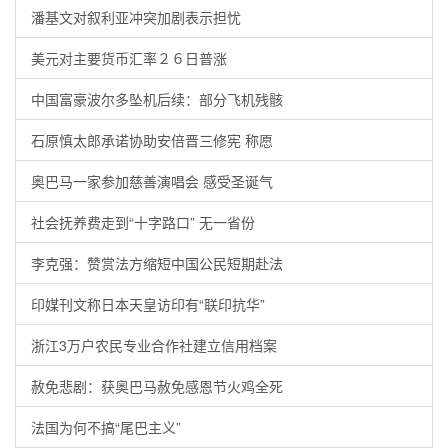
潘基文对叙利亚冲突加剧表示担忧
美元对主要货币汇率２６日普涨
中国富豪波尔多坠机后续：部分飞机残骸
石原慎太郎承诺协助安倍晋三修宪 称愿
奥巴马一家参加慈善演唱会 感受圣诞气
社会抚养费走到“十字路口” 无一省份
李克强：赞赏法方缩短中国公民短期赴法
印媒刊文称日本天皇访印有“联印抗华”
浙江3万户农民专业合作社建立信用档案
赦免悲剧：获奥巴马赦免感恩节火鸡全死
法国为何不搞“尾巴主义”