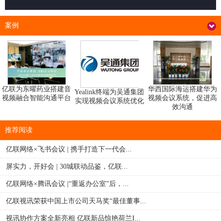
案例
华西国际海运搭建华为
亿联为东曜药业搭建音
Yealink终端为吴通集团
视频会议系统，促进高
视频融合智能沟通平台
实现视频会议系统优化
效沟通
推荐阅读
亿联网络×飞书会议 | 携手打造下一代会...
屏实力，开好会 | 30城联动品鉴，亿联...
亿联网络×腾讯会议 |“重返办公室”后，...
亿联视讯荣获中国上市公司天马奖“最佳董事...
视讯协作方案全新亮相 亿联新品惊艳荷兰I...