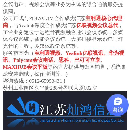
会议电话、视频会议等业务为主体的综合通信服务提
供商。
公司正式与POLYCOM合作成为江苏
宝利通核心代理
商
，与Yealink深度合作成为江苏
亿联视频会议总代
，
主营业务定位于远程音视频融合通讯会议系统，多媒
体会议系统，智能会议系统，大屏拼接显示系统，灯
光音响工程，多媒体教学系统等。
服务范围为（
宝利通视频、Yealink亿联视讯、华为视
讯、Polycom会议电话、思科、巴可可立享、
MAXHUB会议平板
等的方案提供与设备销售，系统集
成安装调试，操作培训等。）
咨询热线：0512-65953431！
苏州工业园区东平街288号盈联大厦602室