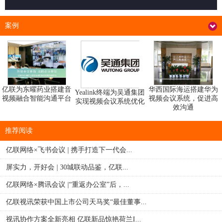
案例
华西国际海运搭建华为
亿联为东曜药业搭建音
Yealink终端为吴通集团
视频会议系统，促进高
视频融合智能沟通平台
实现视频会议系统优化
效沟通
推荐阅读
亿联网络×飞书会议 | 携手打造下一代会...
屏实力，开好会 | 30城联动品鉴，亿联...
亿联网络×腾讯会议 |“重返办公室”后，...
亿联视讯荣获中国上市公司天马奖“最佳董事...
视讯协作方案全新亮相 亿联新品惊艳荷兰I...