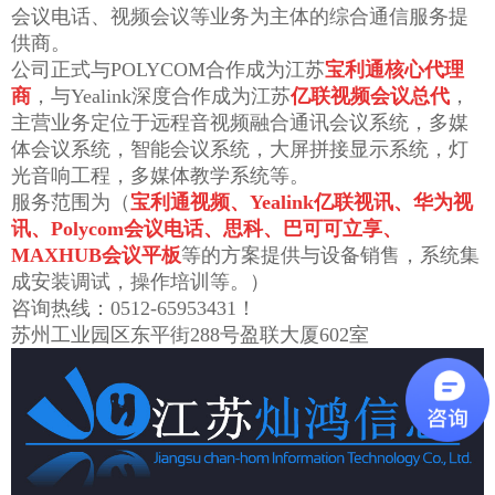
会议电话、视频会议等业务为主体的综合通信服务提
供商。
公司正式与POLYCOM合作成为江苏
宝利通核心代理
商
，与Yealink深度合作成为江苏
亿联视频会议总代
，
主营业务定位于远程音视频融合通讯会议系统，多媒
体会议系统，智能会议系统，大屏拼接显示系统，灯
光音响工程，多媒体教学系统等。
服务范围为（
宝利通视频、Yealink亿联视讯、华为视
讯、Polycom会议电话、思科、巴可可立享、
MAXHUB会议平板
等的方案提供与设备销售，系统集
成安装调试，操作培训等。）
咨询热线：0512-65953431！
苏州工业园区东平街288号盈联大厦602室