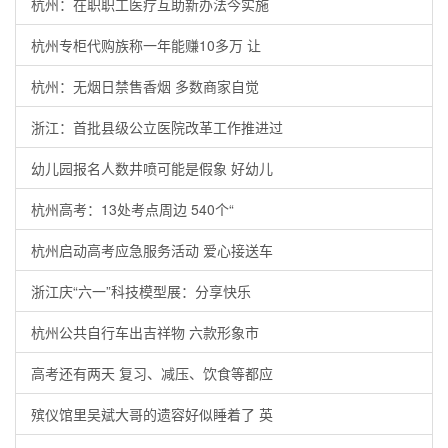
杭州：在职职工医疗互助新办法今实施
杭州专柜代购族称一年能赚10多万 让
杭州：无烟日禁售香烟 多数商家自觉
浙江：首批县级公立医院改革工作推进过
幼儿园报名人数井喷可能是假象 好幼儿
杭州高考：13处考点周边 540个“
杭州启动高考应急服务活动 爱心接送车
浙江庆“六一”科技模型展：分享快乐
杭州公共自行车出吉祥物 六款形象市
高考还有两天 复习、减压、饮食等都应
殡仪馆里吴斌大哥的遗容好似睡着了 英