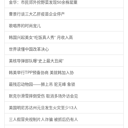
金华：市民郊外挖野菜发现50余株罂粟
曹景行谈三大乙肝疫苗企业停产
歌唱界的时尚宠儿
韩国兴起美女“吃饭真人秀” 月收入高
世界读懂中国改革决心
美核导弹部队曝“史上最大丑闻”
韩美举行TPP预备协商 美就韩加入协
最残忍动物园——狮上吊 驼无峰 象锁
默克尔滑雪摔倒受伤 取消多场外访会见
美国明尼苏达州元旦发生火灾至少13人
三人假冒央视制片人诈骗 被抓后仍有人