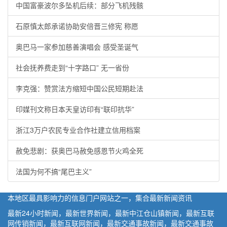
中国富豪波尔多坠机后续：部分飞机残骸
石原慎太郎承诺协助安倍晋三修宪 称愿
奥巴马一家参加慈善演唱会 感受圣诞气
社会抚养费走到“十字路口” 无一省份
李克强：赞赏法方缩短中国公民短期赴法
印媒刊文称日本天皇访印有“联印抗华”
浙江3万户农民专业合作社建立信用档案
赦免悲剧：获奥巴马赦免感恩节火鸡全死
法国为何不搞“尾巴主义”
本地区最具影响力的信息门户网站之一，集合最新新闻资讯
最新24小时新闻，最新世界新闻，最新中江仓山镇新闻，最新互联
网传销新闻，最新互联网新闻，最新交通事故新闻，最新交通事故