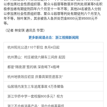
以参加黑社会性质组织罪、聚众斗殴罪等数罪并罚判处郑某等5名积
极参加者有期徒刑四年六个月至十一年不等；其他24名被告人分别
以参加黑社会性质组织罪、聚众斗殴罪等判处有期徒刑六个月至九
年不等，除叶某外，其余被告人各并处罚金8000元至95000元不
等。
（记者 林安琪 通讯员 华萱）
更多新闻请点击：浙江视频新闻网
杭州阳光公选110个职位 本月4日起
杭州萧山：村庄被烧六辆车三间房 起因
都是“隔夜酒”惹的祸 深夜喝下4瓶啤
杭州地铁效应初显 庆春高架匝道首次“
仙居境内发生三车追尾事故 6万条鲫鱼
浙江华侨中学一套校服800多元？校方
浙江不合格消毒产品：湿巾合格率最低