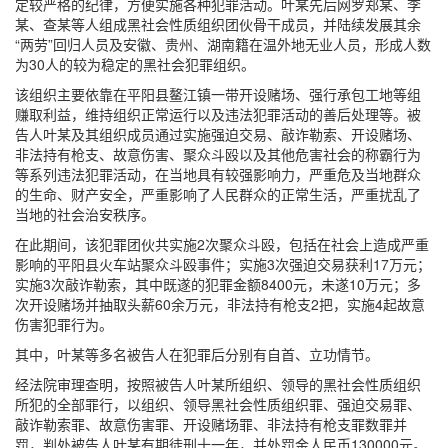
定较严格的纪律，方便实施各种犯罪活动。叶某先后网罗郑某、李
某、查某等人组成黑社会性质组织团伙骨干成员，并陆续发展其余
“两劳”回归人员及安徽、贵州、湖南籍在温外地无业人员，形成人数
为30人的较为稳定的黑社会犯罪组织。
该组织主要依靠在平阳县鳌江镇一带开设赌场、强行承包工地等组
赚取利益，维持组织正常运行以及违法犯罪活动的善后处理等。被
告人叶某及其组织成员通过实施强迫交易、敲诈勒索、开设赌场、
非法持有枪支、故意伤害、聚众斗殴以及其他危害社会的称霸行为
等系列违法犯罪活动，在当地具有较强影响力，严重危及当地群众
的生命、财产安全，严重影响了人民群众的正常生活，严重扰乱了
当地的社会治安秩序。
在此期间，该犯罪团伙共实施2次聚众斗殴，包括在社会上造成严重
影响的平阳县火车站聚众斗殴事件；实施3次强迫交易获利17万元；
实施3次敲诈勒索，其中既遂的犯罪金额8400元，未遂10万元；多
次开设赌场并抽取头薪60余万元，非法持有枪支2把，实施4起故意
伤害犯罪行为。
其中，叶某等多名被告人在犯罪后分别有自首、立功情节。
经法院审理查明，按照被告人叶某所组织、领导的黑社会性质组织
所犯的全部罪行，以组织、领导黑社会性质组织罪、强迫交易罪、
敲诈勒索罪、故意伤害罪、开设赌场罪、非法持有枪支罪数罪并
罚，判处被告人叶某有期徒刑十一年，并处罚金人民币130000元。