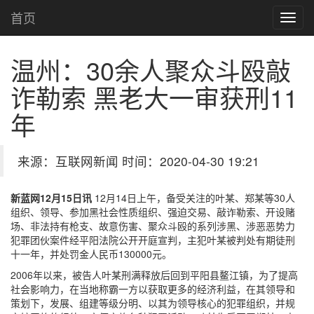
首页
温州：30余人聚众斗殴敲
诈勒索 黑老大一审获刑11
年
来源：互联网新闻 时间：2020-04-30 19:21
新蓝网12月15日讯
12月14日上午，备受关注的叶某、郑某等30人
组织、领导、参加黑社会性质组织、强迫交易、敲诈勒索、开设赌
场、非法持有枪支、故意伤害、聚众斗殴的系列涉黑、涉恶恶势力
犯罪团伙案件经平阳法院公开开庭宣判，主犯叶某被判处有期徒刑
十一年，并处罚金人民币130000元。
2006年以来，被告人叶某刑满释放后回到平阳县鳌江镇，为了提高
社会影响力，在当地称霸一方以获取更多的经济利益，在其领导和
策划下，发展、组建等级分明、以其为领导核心的犯罪组织，并规