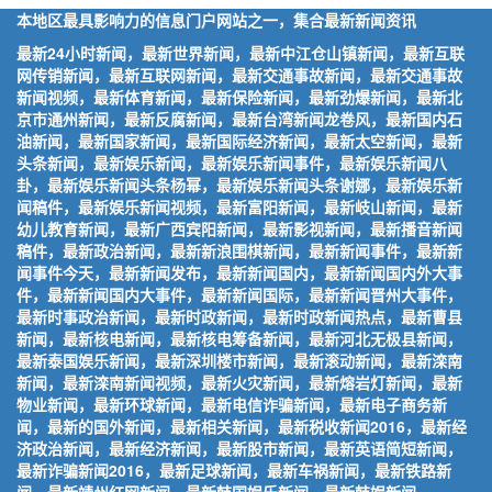
本地区最具影响力的信息门户网站之一，集合最新新闻资讯
最新24小时新闻，最新世界新闻，最新中江仓山镇新闻，最新互联
网传销新闻，最新互联网新闻，最新交通事故新闻，最新交通事故
新闻视频，最新体育新闻，最新保险新闻，最新劲爆新闻，最新北
京市通州新闻，最新反腐新闻，最新台湾新闻龙卷风，最新国内石
油新闻，最新国家新闻，最新国际经济新闻，最新太空新闻，最新
头条新闻，最新娱乐新闻，最新娱乐新闻事件，最新娱乐新闻八
卦，最新娱乐新闻头条杨幂，最新娱乐新闻头条谢娜，最新娱乐新
闻稿件，最新娱乐新闻视频，最新富阳新闻，最新岐山新闻，最新
幼儿教育新闻，最新广西宾阳新闻，最新影视新闻，最新播音新闻
稿件，最新政治新闻，最新新浪围棋新闻，最新新闻事件，最新新
闻事件今天，最新新闻发布，最新新闻国内，最新新闻国内外大事
件，最新新闻国内大事件，最新新闻国际，最新新闻晋州大事件，
最新时事政治新闻，最新时政新闻，最新时政新闻热点，最新曹县
新闻，最新核电新闻，最新核电筹备新闻，最新河北无极县新闻，
最新泰国娱乐新闻，最新深圳楼市新闻，最新滚动新闻，最新滦南
新闻，最新滦南新闻视频，最新火灾新闻，最新熔岩灯新闻，最新
物业新闻，最新环球新闻，最新电信诈骗新闻，最新电子商务新
闻，最新的国外新闻，最新相关新闻，最新税收新闻2016，最新经
济政治新闻，最新经济新闻，最新股市新闻，最新英语简短新闻，
最新诈骗新闻2016，最新足球新闻，最新车祸新闻，最新铁路新