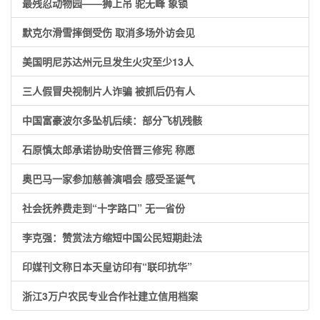
最残忍动物园——狮上吊 驼无峰 象锁
默克尔滑雪摔倒受伤 取消多场外访会见
美国明尼苏达州元旦发生火灾至少13人
三人假冒央视制片人诈骗 被抓后仍有人
中国富豪波尔多坠机后续：部分飞机残骸
石原慎太郎承诺协助安倍晋三修宪 称愿
奥巴马一家参加慈善演唱会 感受圣诞气
社会抚养费走到“十字路口” 无一省份
李克强：赞赏法方缩短中国公民短期赴法
印媒刊文称日本天皇访印有“联印抗华”
浙江3万户农民专业合作社建立信用档案